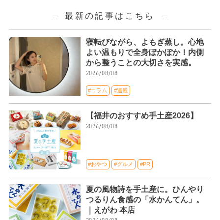
最新の記事はこちら
寝転びながら、よもぎ蒸し。心地
よい温もりで全身ぽかぽか！内側
から整うことの大切さを実感。
2026/08/08
#コラム
#連載
【福井のおすすめ手土産2026】
2026/08/08
#おやつ
#グルメ
#PR
夏の風物詩を手土産に。ひんやり
つるりん食感の「水かんてん」。
｜えがわ 本店