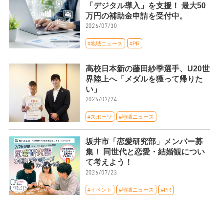
「デジタル導入」を支援！ 最大50
万円の補助金申請を受付中。
2026/07/30
#地域ニュース
#PR
高校日本新の藤田紗季選手、U20世
界陸上へ「メダルを獲って帰りた
い」
2026/07/24
#スポーツ
#地域ニュース
坂井市「恋愛研究部」メンバー募
集！ 同世代と恋愛・結婚観につい
て考えよう！
2026/07/23
#イベント
#地域ニュース
#PR