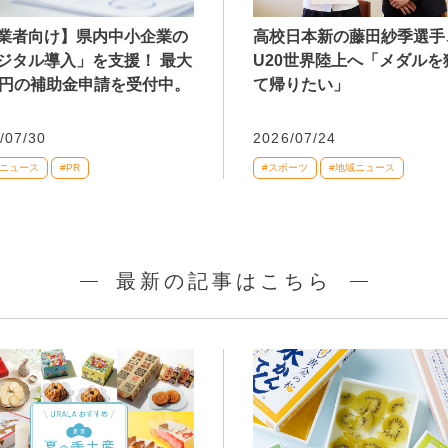
業者向け】県内中小企業の
高校日本新の藤田紗季選手
ジタル導入」を支援！ 最大
U20世界陸上へ「メダルを
万円の補助金申請を受付中。
て帰りたい」
/07/30
2026/07/24
域ニュース
#PR
#スポーツ
#地域ニュース
最新の記事はこちら