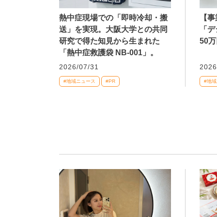
熱中症現場での「即時冷却・搬
【事
送」を実現。大阪大学との共同
「デ
研究で得た知見から生まれた
50
「熱中症救護袋 NB-001」。
2026/07/31
2026
#地域ニュース
#PR
#地