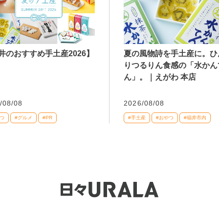
井のおすすめ手土産2026】
夏の風物詩を手土産に。ひ
りつるりん食感の「水かん
ん」。｜えがわ 本店
/08/08
2026/08/08
つ
#グルメ
#PR
#手土産
#おやつ
#福井市内