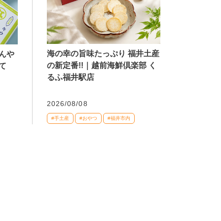
海の幸の旨味たっぷり 福井土産
んや
の新定番!!｜越前海鮮倶楽部 く
て
るふ福井駅店
2026/08/08
#手土産
#おやつ
#福井市内