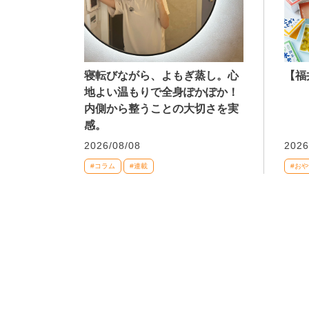
寝転びながら、よもぎ蒸し。心
【福
地よい温もりで全身ぽかぽか！
内側から整うことの大切さを実
感。
2026/08/08
2026
#コラム
#連載
#おや