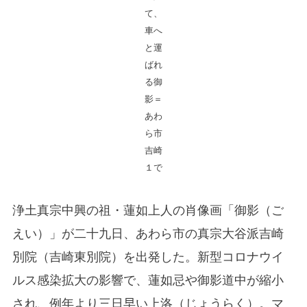
て、
車へ
と運
ばれ
る御
影＝
あわ
ら市
吉崎
１で
浄土真宗中興の祖・蓮如上人の肖像画「御影（ご
えい）」が二十九日、あわら市の真宗大谷派吉崎
別院（吉崎東別院）を出発した。新型コロナウイ
ルス感染拡大の影響で、蓮如忌や御影道中が縮小
され、例年より三日早い上洛（じょうらく）。マ