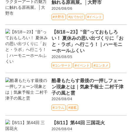
触れる原画展。│大野市
2026/08/06
#大野市
#おでかけ
#イベント
【8/18～23】“音”っておもしろ
い！ 夏休みの思い出づくりに「お
と・ラボ」へ行こう！｜ハーモニ
ーホールふくい
2026/08/05
#コンサート
#イベント
#エンタメ
酷暑もたらす最後の一押しフェー
ン現象とは｜気象予報士 二村千津
子の風と雲
2026/08/04
#コラム
#連載
【8/11】第44回 三国花火
2026/08/04