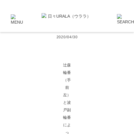
御影道中 早い上洛 あわら・吉崎
東別院 僧侶のみで法要
2020/04/30
辻森
輪番
（手
前
左）
と波
戸副
輪番
によ
っ