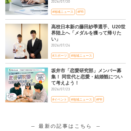
2026/07/30
#地域ニュース
#PR
高校日本新の藤田紗季選手、U20世
界陸上へ「メダルを獲って帰りた
い」
2026/07/24
#スポーツ
#地域ニュース
坂井市「恋愛研究部」メンバー募
集！ 同世代と恋愛・結婚観につい
て考えよう！
2026/07/23
#イベント
#地域ニュース
#PR
最新の記事はこちら