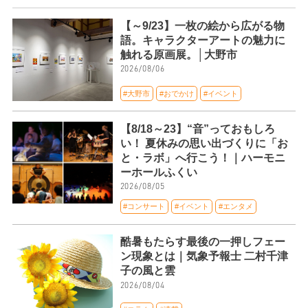
【～9/23】一枚の絵から広がる物
語。キャラクターアートの魅力に
触れる原画展。│大野市
2026/08/06
#大野市
#おでかけ
#イベント
【8/18～23】“音”っておもしろ
い！ 夏休みの思い出づくりに「お
と・ラボ」へ行こう！｜ハーモニ
ーホールふくい
2026/08/05
#コンサート
#イベント
#エンタメ
酷暑もたらす最後の一押しフェー
ン現象とは｜気象予報士 二村千津
子の風と雲
2026/08/04