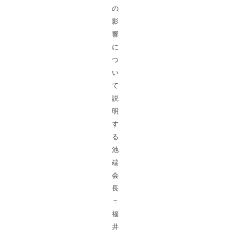
の
影
響
に
つ
い
て
説
明
す
る
池
端
会
長
＝
福
井