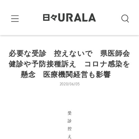
必要な受診 控えないで 県医師会
健診や予防接種訴え コロナ感染を
懸念 医療機関経営も影響
2020/06/05
受
診
控
え