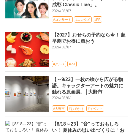
成彰 Classic Live」。
2026/08/07
#コンサート
#エンタメ
#PR
【2027】おせちの予約なら今！ 超
早割でお得に買おう
2026/08/07
#グルメ
#PR
【～9/23】一枚の絵から広がる物
語。キャラクターアートの魅力に
触れる原画展。│大野市
2026/08/06
#大野市
#おでかけ
#イベント
【8/18～23】“音”っておもしろ
い！ 夏休みの思い出づくりに「お