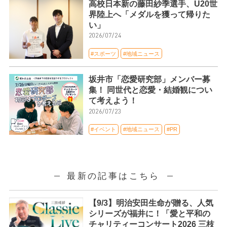
高校日本新の藤田紗季選手、U20世
界陸上へ「メダルを獲って帰りた
い」
2026/07/24
#スポーツ
#地域ニュース
坂井市「恋愛研究部」メンバー募
集！ 同世代と恋愛・結婚観につい
て考えよう！
2026/07/23
#イベント
#地域ニュース
#PR
最新の記事はこちら
【9/3】明治安田生命が贈る、人気
シリーズが福井に！「愛と平和の
チャリティーコンサート2026 三枝