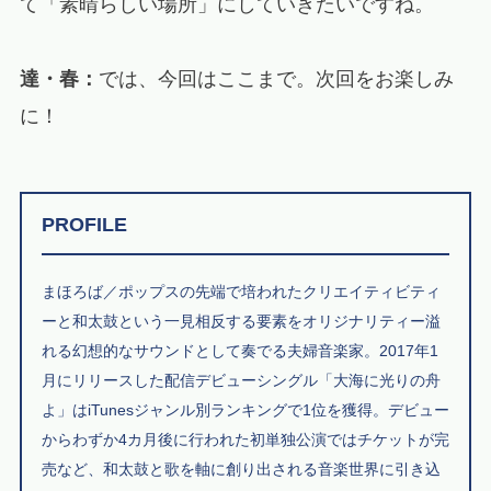
て「素晴らしい場所」にしていきたいですね。
達・春：
では、今回はここまで。次回をお楽しみ
に！
PROFILE
まほろば／ポップスの先端で培われたクリエイティビティ
ーと和太鼓という一見相反する要素をオリジナリティー溢
れる幻想的なサウンドとして奏でる夫婦音楽家。2017年1
月にリリースした配信デビューシングル「大海に光りの舟
よ」はiTunesジャンル別ランキングで1位を獲得。デビュー
からわずか4カ月後に行われた初単独公演ではチケットが完
売など、和太鼓と歌を軸に創り出される音楽世界に引き込