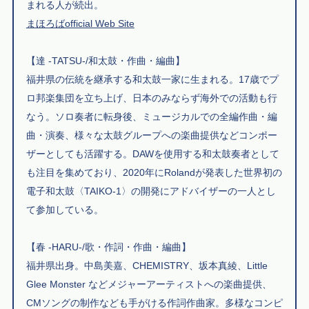
まれる人が続出。
まほろばofficial Web Site
【達 -TATSU-/和太鼓・作曲・編曲】
福井県の伝統を継承する和太鼓一家に生まれる。17歳でプ
ロ邦楽集団を立ち上げ、日本のみならず海外での活動も行
なう。ソロ奏者に転身後、ミュージカルでの全編作曲・編
曲・演奏、様々な太鼓グループへの楽曲提供などコンポー
ザーとしても活躍する。DAWを使用する和太鼓奏者として
も注目を集めており、2020年にRolandが発表した世界初の
電子和太鼓〈TAIKO-1〉の開発にアドバイザーの一人とし
て参加している。
【春 -HARU-/歌・作詞・作曲・編曲】
福井県出身。中島美嘉、CHEMISTRY、坂本真綾、Little
Glee Monster などメジャーアーティストへの楽曲提供、
CMソングの制作なども手がける作詞作曲家。多様なコンピ