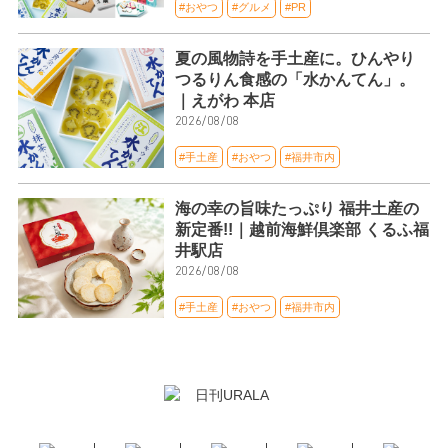
#おやつ
#グルメ
#PR
夏の風物詩を手土産に。ひんやり
つるりん食感の「水かんてん」。
｜えがわ 本店
2026/08/08
#手土産
#おやつ
#福井市内
海の幸の旨味たっぷり 福井土産の
新定番!!｜越前海鮮倶楽部 くるふ福
井駅店
2026/08/08
#手土産
#おやつ
#福井市内