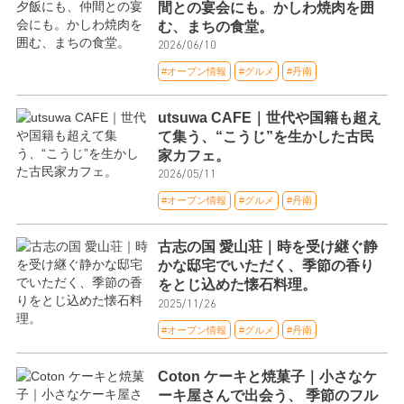
間との宴会にも。かしわ焼肉を囲
む、まちの食堂。
2026/06/10
#オープン情報
#グルメ
#丹南
utsuwa CAFE｜世代や国籍も超え
て集う、“こうじ”を生かした古民
家カフェ。
2026/05/11
#オープン情報
#グルメ
#丹南
古志の国 愛山荘｜時を受け継ぐ静
かな邸宅でいただく、季節の香り
をとじ込めた懐石料理。
2025/11/26
#オープン情報
#グルメ
#丹南
Coton ケーキと焼菓子｜小さなケ
ーキ屋さんで出会う、 季節のフル