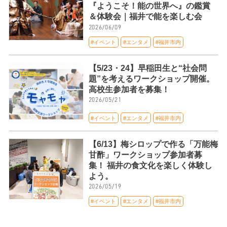
『ようこそ！能の世界へ』の鑑賞
＆体験会｜福井で能を楽しむ会
2026/06/09
#イベント
#エンタメ
#福井市内
【5/23・24】早稲田生と“社会問
題”を考えるワークショップ開催。
高校生参加者を募集！
2026/05/21
#イベント
#エンタメ
#福井市内
【6/13】梅シロップで作る「万能梅
甘酢」ワークショップ参加者募
集！ 福井の食文化を楽しく体験し
よう。
2026/05/19
#イベント
#エンタメ
#福井市内