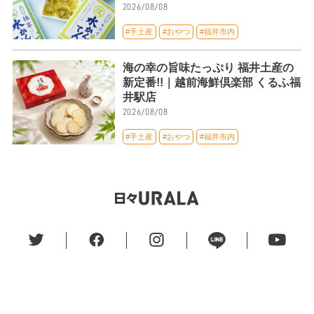
2026/08/08
#手土産
#おやつ
#福井市内
海の幸の旨味たっぷり 福井土産の
新定番!!｜越前海鮮倶楽部 くるふ福
井駅店
2026/08/08
#手土産
#おやつ
#福井市内
このサイトについて