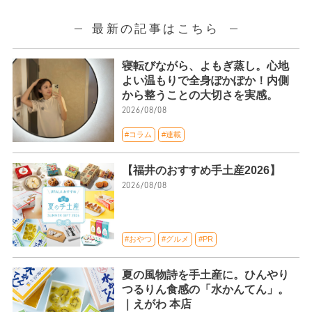
最新の記事はこちら
寝転びながら、よもぎ蒸し。心地
よい温もりで全身ぽかぽか！内側
から整うことの大切さを実感。
2026/08/08
#コラム
#連載
【福井のおすすめ手土産2026】
2026/08/08
#おやつ
#グルメ
#PR
夏の風物詩を手土産に。ひんやり
つるりん食感の「水かんてん」。
｜えがわ 本店