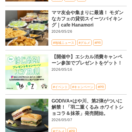
ママ友会や集まりに最適！ モダン
なカフェの貸切スイーツバイキン
グ｜cafe Hanamori
2026/05/26
#地域ニュース
#グルメ
#PR
【開催中】エシカル消費キャンペ
ーン参加でプレゼントをゲット！
2026/05/16
#イベント
#キャンペーン
#PR
GODIVA×はや川、第2弾がついに
解禁！「羽二重くるみ ホワイトシ
ョコラ＆抹茶」発売開始。
2026/05/07
#グルメ
#PR