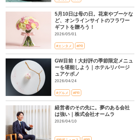
5月10日は母の日。花束やブーケな
ど、オンラインサイトのフラワー
ギフトを贈ろう！
2026/05/01
#エンタメ
#PR
GW目前！大好評の季節限定メニュ
ーを堪能しよう｜ホテルリバージ
ュアケボノ
2026/04/24
#グルメ
#PR
経営者のその先に。夢のある会社
は強い｜株式会社オームラ
2026/04/10
#地域ニュース
#PR