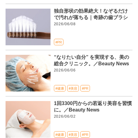
独自形状の効果絶大！なぞるだけ
で汚れが落ちる｜奇跡の歯ブラシ
2026/06/08
#PR
“なりたい自分” を実現する、美の
総合クリニック。／Beauty News
2026/06/06
#健康
#美容
#PR
1回3300円からの若返り美容を習慣
に。／Beauty News
2026/06/02
#健康
#美容
#PR