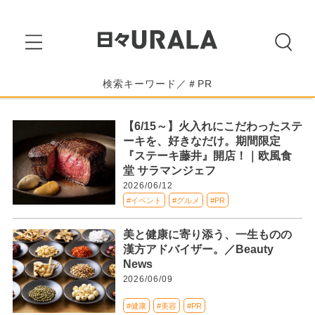
検索キーワード／＃PR
【6/15～】火入れにこだわったステ
ーキを、好きなだけ。期間限定
『ステーキ藤井』開店！｜欧風食
堂 サラマンジェフ
2026/06/12
#イベント
#グルメ
#PR
美と健康に寄り添う、一生ものの
漢方アドバイザー。／Beauty
News
2026/06/09
#健康
#美容
#PR