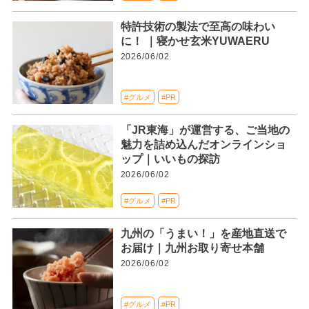
特許技術の製法で至高の味わい
に！ ｜寝かせ玄米YUWAERU
2026/06/02
#グルメ
#PR
「JR東海」が運営する、ご当地の
魅力を詰め込んだオンラインショ
ップ｜いいもの探訪
2026/06/02
#グルメ
#PR
九州の「うまい！」を産地直送で
お届け｜九州お取り寄せ本舗
2026/06/02
#グルメ
#PR