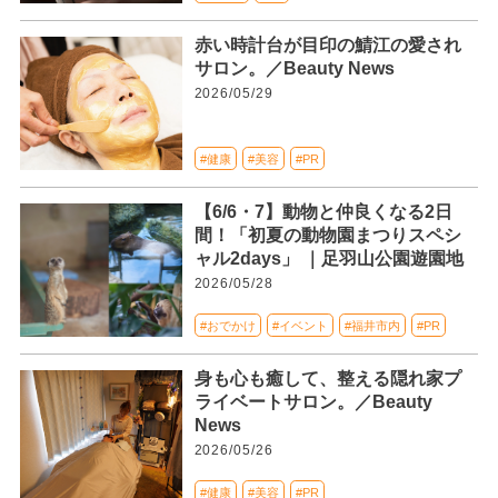
赤い時計台が目印の鯖江の愛され
サロン。／Beauty News
2026/05/29
#健康
#美容
#PR
【6/6・7】動物と仲良くなる2日
間！「初夏の動物園まつりスペシ
ャル2days」 ｜足羽山公園遊園地
2026/05/28
#おでかけ
#イベント
#福井市内
#PR
身も心も癒して、整える隠れ家プ
ライベートサロン。／Beauty
News
2026/05/26
#健康
#美容
#PR