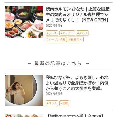
焼肉ホルモン ひなた｜上質な国産
牛の焼肉＆オリジナル肉料理でシ
メまで肉尽くし！【NEW OPEN】
2022/09/06
#ランチ
#ディナー
#グルメ
#オープン情報
#福井市内
最新の記事はこちら
寝転びながら、よもぎ蒸し。心地
よい温もりで全身ぽかぽか！内側
から整うことの大切さを実感。
2026/08/08
#コラム
#連載
【福井のおすすめ手土産2026】