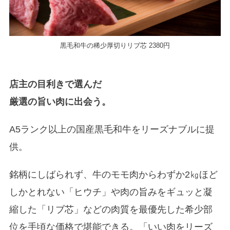
黒毛和牛の稀少厚切りリブ芯 2380円
店主の目利きで選んだ
厳選の旨い肉に出会う。
A5ランク以上の国産黒毛和牛をリーズナブルに提
供。
銘柄にしばられず、牛のモモ肉からわずか2㎏ほど
しかとれない「ヒウチ」や肉の旨みをギュッと凝
縮した「リブ芯」などの肉質を最優先した希少部
位を手頃な価格で堪能できる。「いい肉をリーズ