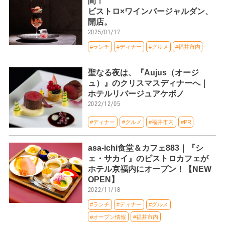
間！
ビストロ×ワインバージャルダン、
開店。
2025/01/17
#ランチ
#ディナー
#グルメ
#福井市内
聖なる夜は、『Aujus（オージ
ュ）』のクリスマスディナーへ｜
ホテルリバージュアケボノ
2022/12/05
#ディナー
#グルメ
#福井市内
#PR
asa-ichi食堂＆カフェ883｜『シ
ェ・サカイ』のビストロカフェが
ホテル京福内にオープン！【NEW
OPEN】
2022/11/18
#ランチ
#ディナー
#グルメ
#オープン情報
#福井市内