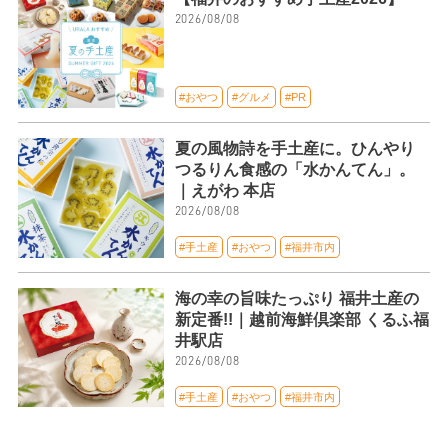
2026/08/08
#おやつ
#グルメ
#PR
夏の風物詩を手土産に。ひんやり
つるりん食感の「水かんてん」。
｜えがわ 本店
2026/08/08
#手土産
#おやつ
#福井市内
海の幸の旨味たっぷり 福井土産の
新定番!!｜越前海鮮倶楽部 くるふ福
井駅店
2026/08/08
#手土産
#おやつ
#福井市内