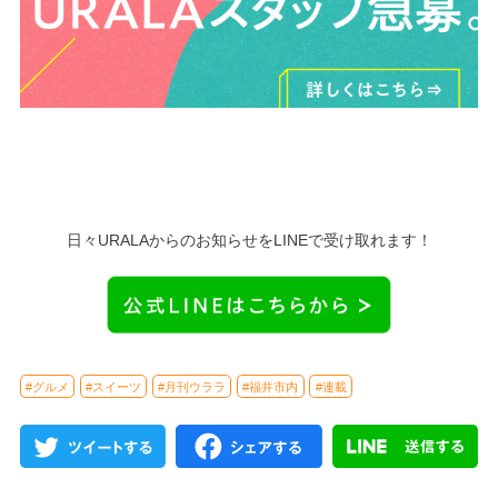
日々URALAからのお知らせをLINEで受け取れます！
#グルメ
#スイーツ
#月刊ウララ
#福井市内
#連載