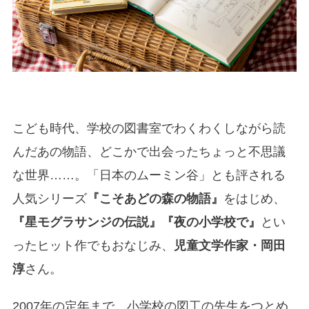
こども時代、学校の図書室でわくわくしながら読
んだあの物語、どこかで出会ったちょっと不思議
な世界……。「日本のムーミン谷」とも評される
人気シリーズ
『こそあどの森の物語』
をはじめ、
『星モグラサンジの伝説』『夜の小学校で』
とい
ったヒット作でもおなじみ、
児童文学作家・岡田
淳
さん。
2007年の定年まで、小学校の図工の先生をつとめ