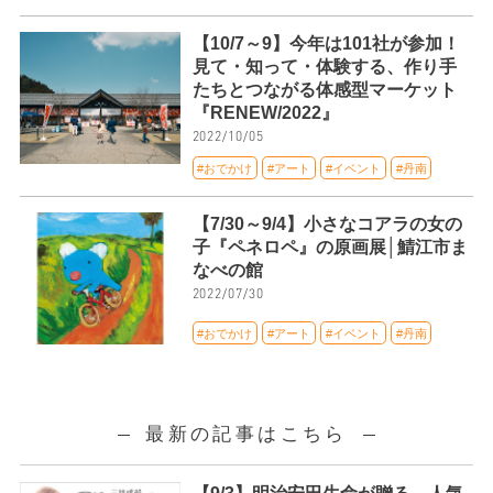
【10/7～9】今年は101社が参加！
見て・知って・体験する、作り手
たちとつながる体感型マーケット
『RENEW/2022』
2022/10/05
#おでかけ
#アート
#イベント
#丹南
【7/30～9/4】小さなコアラの女の
子『ペネロペ』の原画展│鯖江市ま
なべの館
2022/07/30
#おでかけ
#アート
#イベント
#丹南
最新の記事はこちら