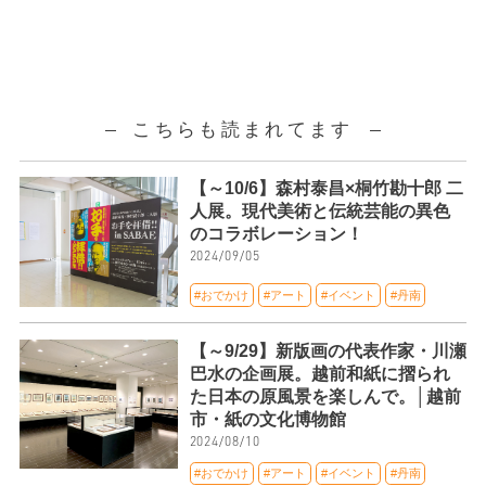
こちらも読まれてます
【～10/6】森村泰昌×桐竹勘十郎 二
人展。現代美術と伝統芸能の異色
のコラボレーション！
2024/09/05
#おでかけ
#アート
#イベント
#丹南
【～9/29】新版画の代表作家・川瀬
巴水の企画展。越前和紙に摺られ
た日本の原風景を楽しんで。│越前
市・紙の文化博物館
2024/08/10
#おでかけ
#アート
#イベント
#丹南