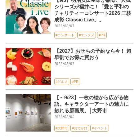
【9/3】明治安田生命が贈る、人気
シリーズが福井に！「愛と平和の
チャリティーコンサート2026 三枝
成彰 Classic Live」。
2026/08/07
#コンサート
#エンタメ
#PR
【2027】おせちの予約なら今！ 超
早割でお得に買おう
2026/08/07
#グルメ
#PR
【～9/23】一枚の絵から広がる物
語。キャラクターアートの魅力に
触れる原画展。│大野市
2026/08/06
#大野市
#おでかけ
#イベント