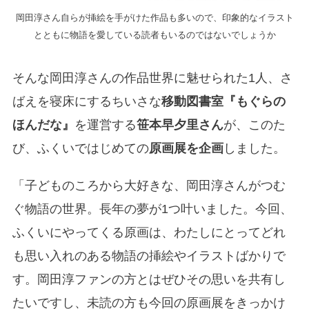
岡田淳さん自らが挿絵を手がけた作品も多いので、印象的なイラスト
とともに物語を愛している読者もいるのではないでしょうか
そんな岡田淳さんの作品世界に魅せられた1人、さ
ばえを寝床にするちいさな
移動図書室『もぐらの
ほんだな』
を運営する
笹本早夕里さん
が、このた
び、ふくいではじめての
原画展を企画
しました。
「子どものころから大好きな、岡田淳さんがつむ
ぐ物語の世界。長年の夢が1つ叶いました。今回、
ふくいにやってくる原画は、わたしにとってどれ
も思い入れのある物語の挿絵やイラストばかりで
す。岡田淳ファンの方とはぜひその思いを共有し
たいですし、未読の方も今回の原画展をきっかけ