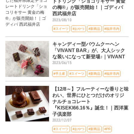
トドリンク「ショコリキサー 黄金
の梅®」が販売開始！｜ゴディバ
西武福井店
2023/08/10
#スイーツ
#おやつ
#新商品
#福井市内
キャンディー型バウムクーヘン
「VIVANT BAR」が、大人シック
な装いになって新登場♪｜VIVANT
2023/06/15
#手土産
#スイーツ
#新商品
#福井市内
【12/8～】フルーティーな香りと味
わい、世界にひとつだけのオリジ
ナルチョコレート
『KISEKI66.16％』誕生！｜西洋菓
子倶楽部
2022/12/07
#スイーツ
#おやつ
#新商品
#PR