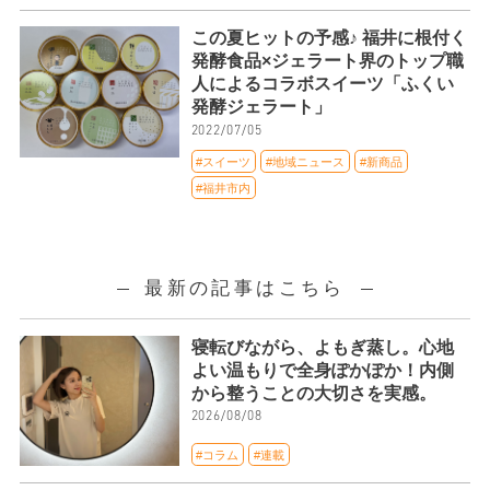
この夏ヒットの予感♪ 福井に根付く
発酵食品×ジェラート界のトップ職
人によるコラボスイーツ「ふくい
発酵ジェラート」
2022/07/05
#スイーツ
#地域ニュース
#新商品
#福井市内
最新の記事はこちら
寝転びながら、よもぎ蒸し。心地
よい温もりで全身ぽかぽか！内側
から整うことの大切さを実感。
2026/08/08
#コラム
#連載