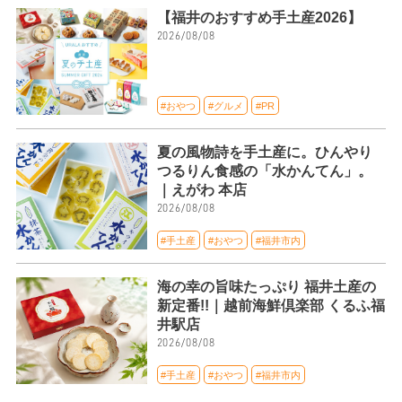
【福井のおすすめ手土産2026】
2026/08/08
#おやつ
#グルメ
#PR
夏の風物詩を手土産に。ひんやり
つるりん食感の「水かんてん」。
｜えがわ 本店
2026/08/08
#手土産
#おやつ
#福井市内
海の幸の旨味たっぷり 福井土産の
新定番!!｜越前海鮮倶楽部 くるふ福
井駅店
2026/08/08
#手土産
#おやつ
#福井市内