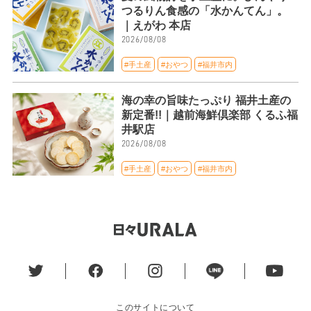
つるりん食感の「水かんてん」。
｜えがわ 本店
2026/08/08
#手土産
#おやつ
#福井市内
海の幸の旨味たっぷり 福井土産の
新定番!!｜越前海鮮倶楽部 くるふ福
井駅店
2026/08/08
#手土産
#おやつ
#福井市内
このサイトについて