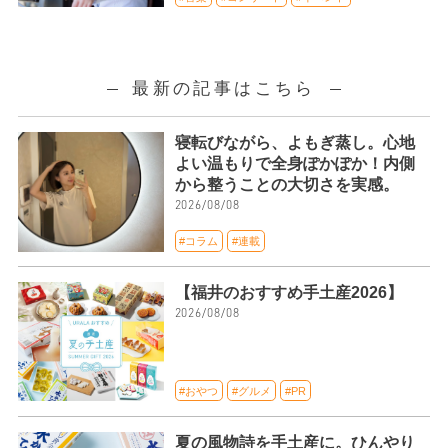
最新の記事はこちら
寝転びながら、よもぎ蒸し。心地
よい温もりで全身ぽかぽか！内側
から整うことの大切さを実感。
2026/08/08
#コラム
#連載
【福井のおすすめ手土産2026】
2026/08/08
#おやつ
#グルメ
#PR
夏の風物詩を手土産に。ひんやり