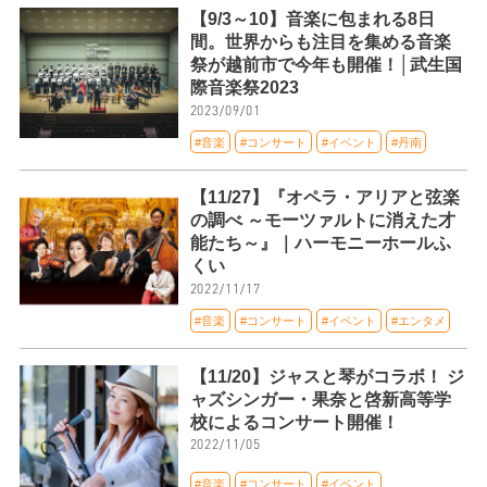
【9/3～10】音楽に包まれる8日
間。世界からも注目を集める音楽
祭が越前市で今年も開催！│武生国
際音楽祭2023
2023/09/01
#音楽
#コンサート
#イベント
#丹南
【11/27】『オペラ・アリアと弦楽
の調べ ～モーツァルトに消えた才
能たち～』｜ハーモニーホールふ
くい
2022/11/17
#音楽
#コンサート
#イベント
#エンタメ
【11/20】ジャスと琴がコラボ！ ジ
ャズシンガー・果奈と啓新高等学
校によるコンサート開催！
2022/11/05
#音楽
#コンサート
#イベント