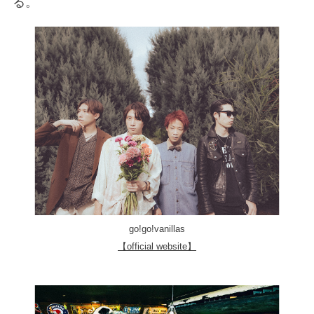
る。
go!go!vanillas
【official website】