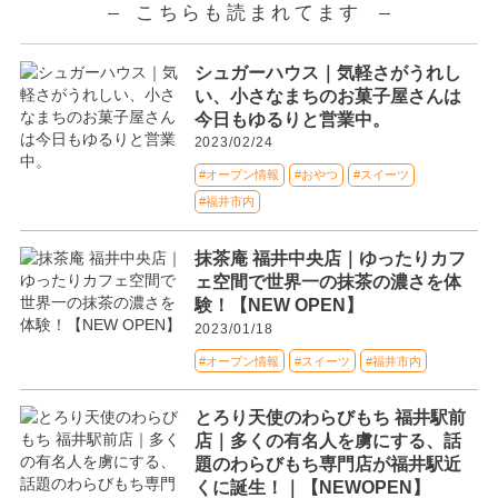
こちらも読まれてます
シュガーハウス｜気軽さがうれし
い、小さなまちのお菓子屋さんは
今日もゆるりと営業中。
2023/02/24
#オープン情報
#おやつ
#スイーツ
#福井市内
抹茶庵 福井中央店｜ゆったりカフ
ェ空間で世界一の抹茶の濃さを体
験！【NEW OPEN】
2023/01/18
#オープン情報
#スイーツ
#福井市内
とろり天使のわらびもち 福井駅前
店｜多くの有名人を虜にする、話
題のわらびもち専門店が福井駅近
くに誕生！｜【NEWOPEN】