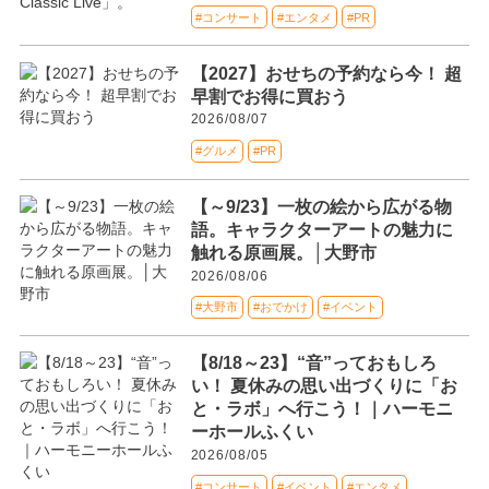
#コンサート
#エンタメ
#PR
【2027】おせちの予約なら今！ 超
早割でお得に買おう
2026/08/07
#グルメ
#PR
【～9/23】一枚の絵から広がる物
語。キャラクターアートの魅力に
触れる原画展。│大野市
2026/08/06
#大野市
#おでかけ
#イベント
【8/18～23】“音”っておもしろ
い！ 夏休みの思い出づくりに「お
と・ラボ」へ行こう！｜ハーモニ
ーホールふくい
2026/08/05
#コンサート
#イベント
#エンタメ