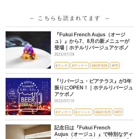
こちらも読まれてます
『Fukui French Aujus（オージ
ュ）』から7、8月の新メニューが
登場｜ホテルリバージュアケボノ
2023/07/28
#ランチ
#ディナー
#福井市内
#PR
『リバージュ・ビアテラス』が3年
振りにOPEN！｜ホテルリバージュ
アケボノ
2023/07/10
#ディナー
#イベント
#福井市内
#PR
記念日は『Fukui French
Aujus（オージュ）』で特別なディ