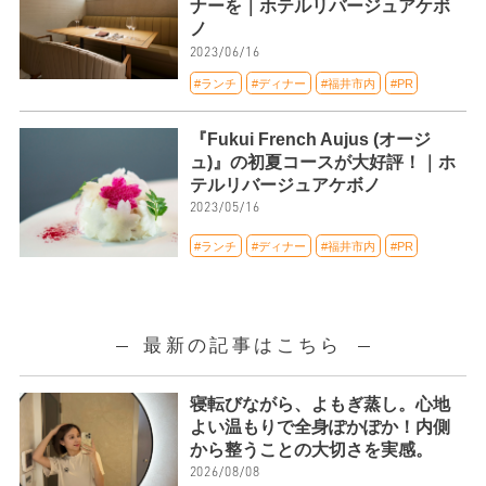
ナーを｜ホテルリバージュアケボ
ノ
2023/06/16
#ランチ
#ディナー
#福井市内
#PR
『Fukui French Aujus (オージ
ュ)』の初夏コースが大好評！｜ホ
テルリバージュアケボノ
2023/05/16
#ランチ
#ディナー
#福井市内
#PR
最新の記事はこちら
寝転びながら、よもぎ蒸し。心地
よい温もりで全身ぽかぽか！内側
から整うことの大切さを実感。
2026/08/08