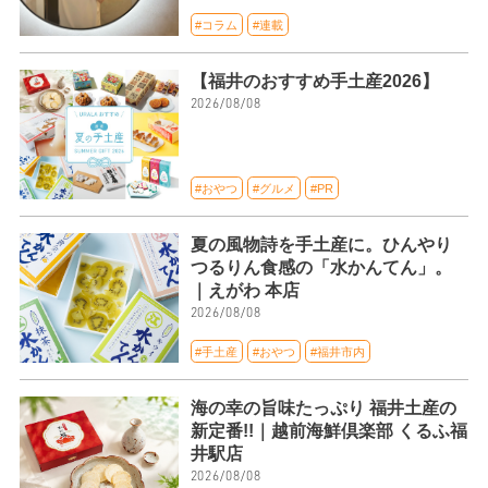
#コラム
#連載
【福井のおすすめ手土産2026】
2026/08/08
#おやつ
#グルメ
#PR
夏の風物詩を手土産に。ひんやり
つるりん食感の「水かんてん」。
｜えがわ 本店
2026/08/08
#手土産
#おやつ
#福井市内
海の幸の旨味たっぷり 福井土産の
新定番!!｜越前海鮮倶楽部 くるふ福
井駅店
2026/08/08