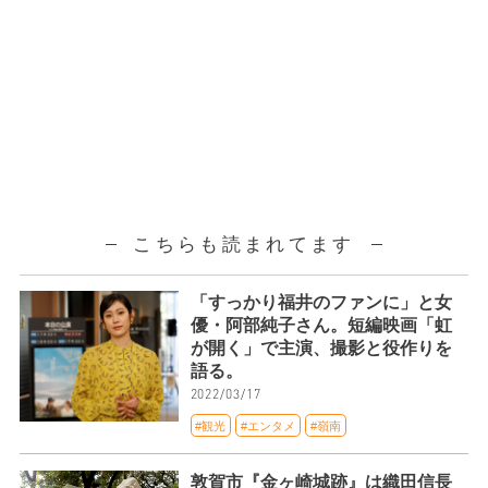
こちらも読まれてます
「すっかり福井のファンに」と女
優・阿部純子さん。短編映画「虹
が開く」で主演、撮影と役作りを
語る。
2022/03/17
#観光
#エンタメ
#嶺南
敦賀市『金ヶ崎城跡』は織田信長