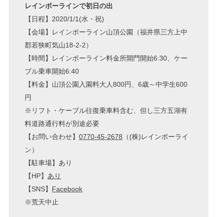
レインボーラインで初日の出
【日程】2020/1/1(水・祝)
【会場】レインボーライン山頂公園（福井県三方上中
郡若狭町気山18-2-2）
【時間】レインボーライン料金所開門開始6:30、ケー
ブル乗車開始6:40
【料金】山頂公園入園料大人800円、6歳～中学生600
円
※リフト・ケーブル往復乗車料含む、但し三方五湖有
料道路通行料が別途必要
【お問い合わせ】
0770-45-2678
（(株)レインボーライ
ン）
【駐車場】あり
【HP】
あり
【SNS】
Facebook
※荒天中止