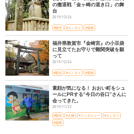
の撤退戦「金ヶ崎の退き口」の舞
台
2019/12/24
#観光
#エンタメ
#嶺南
福井県敦賀市『金崎宮』の小豆袋
に見立てたお守りで難関突破を願
って
2019/12/24
#観光
#エンタメ
#嶺南
素顔が気になる！ おおい町をシュ
ールにPRする“今日の谷口”さんに
会ってきた。
2019/11/22
#観光
#人物
#インタビュー
#エンタメ
#嶺南