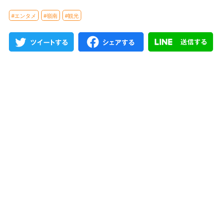
#エンタメ
#嶺南
#観光