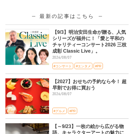
最新の記事はこちら
【9/3】明治安田生命が贈る、人気
シリーズが福井に！「愛と平和の
チャリティーコンサート2026 三枝
成彰 Classic Live」。
2026/08/07
#コンサート
#エンタメ
#PR
【2027】おせちの予約なら今！ 超
早割でお得に買おう
2026/08/07
#グルメ
#PR
【～9/23】一枚の絵から広がる物
語。キャラクターアートの魅力に