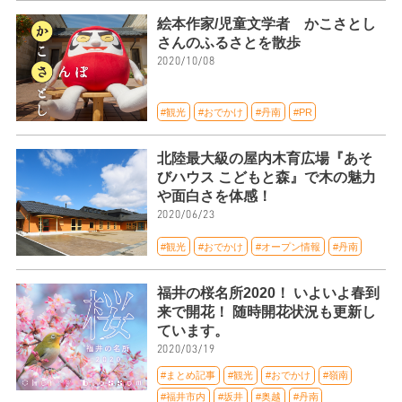
絵本作家/児童文学者 かこさとし
さんのふるさとを散歩
2020/10/08
#観光
#おでかけ
#丹南
#PR
北陸最大級の屋内木育広場『あそ
びハウス こどもと森』で木の魅力
や面白さを体感！
2020/06/23
#観光
#おでかけ
#オープン情報
#丹南
福井の桜名所2020！ いよいよ春到
来で開花！ 随時開花状況も更新し
ています。
2020/03/19
#まとめ記事
#観光
#おでかけ
#嶺南
#福井市内
#坂井
#奥越
#丹南