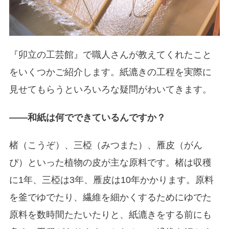
『卯立の工芸館』で職人さんが教えてくれたこと
をいくつかご紹介します。紙漉きの工程を実際に
見せてもらうといろいろな疑問がわいてきます。
――和紙は何でできているんですか？
楮（こうぞ）、三椏（みつまた）、雁皮（がん
ぴ）といった植物の皮が主な原料です。楮は収穫
に1年、三椏は3年、雁皮は10年かかります。原料
を釜でゆでたり、繊維を細かくするためにゆでた
原料を数時間たたいたりと、紙漉きをする前にも