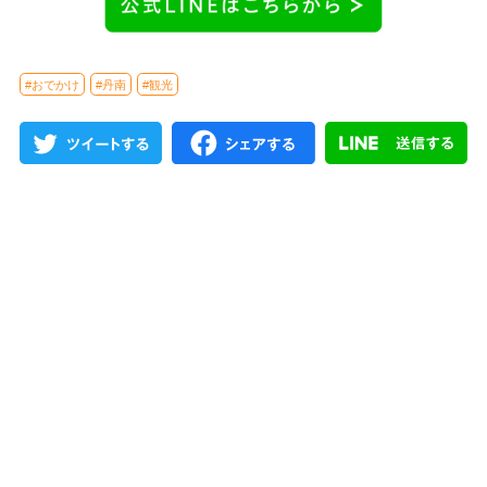
#おでかけ
#丹南
#観光