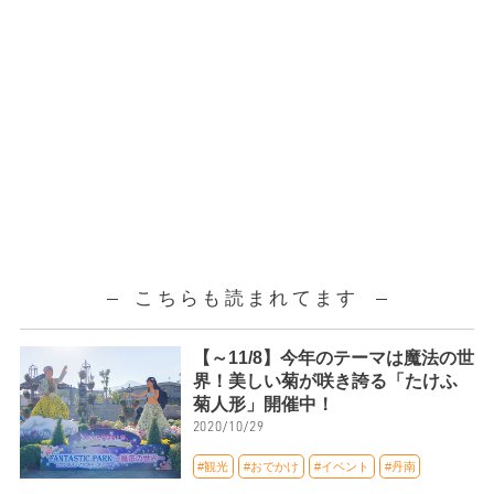
こちらも読まれてます
【～11/8】今年のテーマは魔法の世
界！美しい菊が咲き誇る「たけふ
菊人形」開催中！
2020/10/29
#観光
#おでかけ
#イベント
#丹南