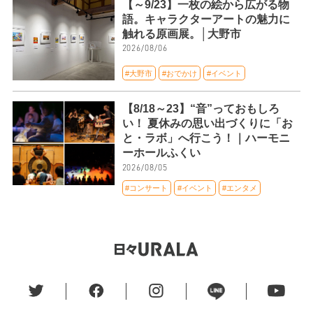
【～9/23】一枚の絵から広がる物
語。キャラクターアートの魅力に
触れる原画展。│大野市
2026/08/06
#大野市
#おでかけ
#イベント
【8/18～23】“音”っておもしろ
い！ 夏休みの思い出づくりに「お
と・ラボ」へ行こう！｜ハーモニ
ーホールふくい
2026/08/05
#コンサート
#イベント
#エンタメ