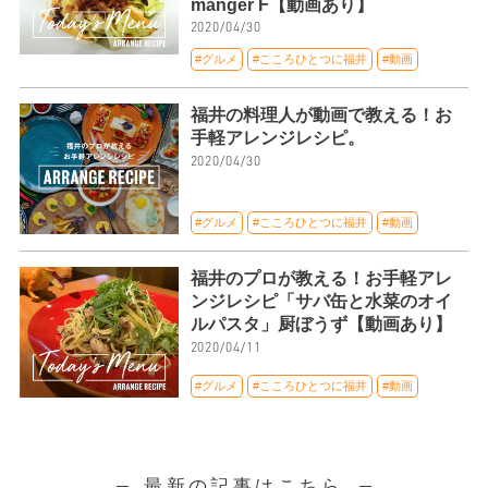
manger F【動画あり】
2020/04/30
#グルメ
#こころひとつに福井
#動画
福井の料理人が動画で教える！お
手軽アレンジレシピ。
2020/04/30
#グルメ
#こころひとつに福井
#動画
福井のプロが教える！お手軽アレ
ンジレシピ「サバ缶と水菜のオイ
ルパスタ」厨ぼうず【動画あり】
2020/04/11
#グルメ
#こころひとつに福井
#動画
最新の記事はこちら