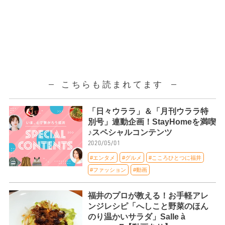
こちらも読まれてます
「日々ウララ」＆「月刊ウララ特
別号」連動企画！StayHomeを満喫
♪スペシャルコンテンツ
2020/05/01
#エンタメ
#グルメ
#こころひとつに福井
#ファッション
#動画
福井のプロが教える！お手軽アレ
ンジレシピ「へしこと野菜のほん
のり温かいサラダ」Salle à