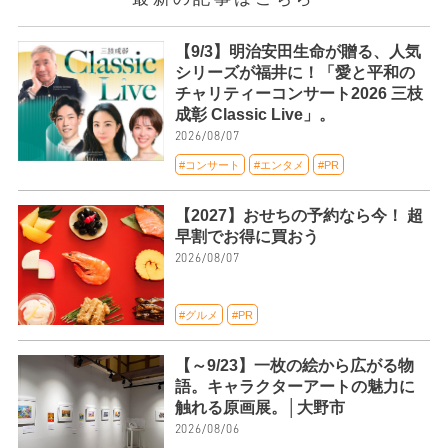
【9/3】明治安田生命が贈る、人気
シリーズが福井に！「愛と平和の
チャリティーコンサート2026 三枝
成彰 Classic Live」。
2026/08/07
#コンサート
#エンタメ
#PR
【2027】おせちの予約なら今！ 超
早割でお得に買おう
2026/08/07
#グルメ
#PR
【～9/23】一枚の絵から広がる物
語。キャラクターアートの魅力に
触れる原画展。│大野市
2026/08/06