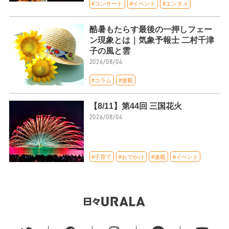
#コンサート
#イベント
#エンタメ
酷暑もたらす最後の一押しフェー
ン現象とは｜気象予報士 二村千津
子の風と雲
2026/08/04
#コラム
#連載
【8/11】第44回 三国花火
2026/08/04
#子育て
#おでかけ
#連載
#イベント