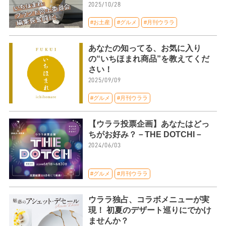
2025/10/28
#お土産
#グルメ
#月刊ウララ
あなたの知ってる、お気に入り
の“いちほまれ商品”を教えてくだ
さい！
2025/09/09
#グルメ
#月刊ウララ
【ウララ投票企画】あなたはどっ
ちがお好み？－THE DOTCHI－
2024/06/03
#グルメ
#月刊ウララ
ウララ独占、コラボメニューが実
現！ 初夏のデザート巡りにでかけ
ませんか？