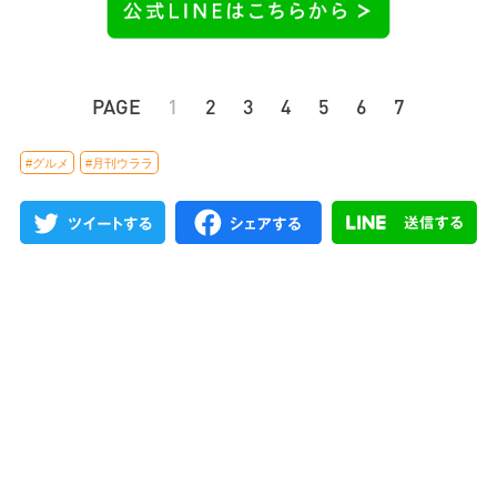
PAGE
1
2
3
4
5
6
7
#グルメ
#月刊ウララ