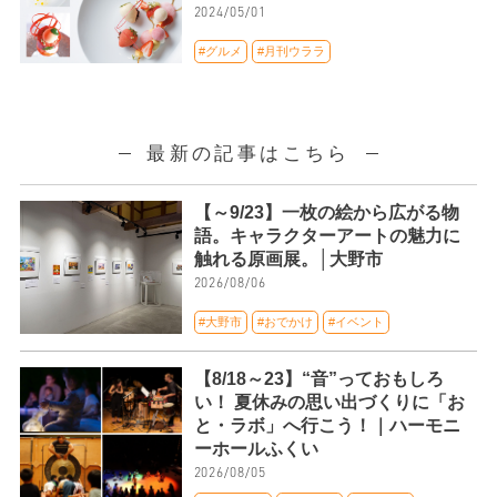
2024/05/01
#グルメ
#月刊ウララ
最新の記事はこちら
【～9/23】一枚の絵から広がる物
語。キャラクターアートの魅力に
触れる原画展。│大野市
2026/08/06
#大野市
#おでかけ
#イベント
【8/18～23】“音”っておもしろ
い！ 夏休みの思い出づくりに「お
と・ラボ」へ行こう！｜ハーモニ
ーホールふくい
2026/08/05