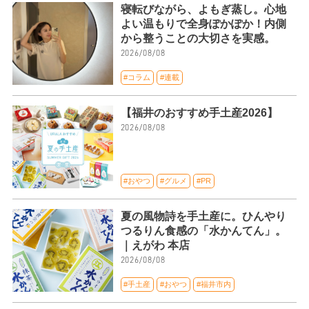
寝転びながら、よもぎ蒸し。心地
よい温もりで全身ぽかぽか！内側
から整うことの大切さを実感。
2026/08/08
#コラム
#連載
【福井のおすすめ手土産2026】
2026/08/08
#おやつ
#グルメ
#PR
夏の風物詩を手土産に。ひんやり
つるりん食感の「水かんてん」。
｜えがわ 本店
2026/08/08
#手土産
#おやつ
#福井市内