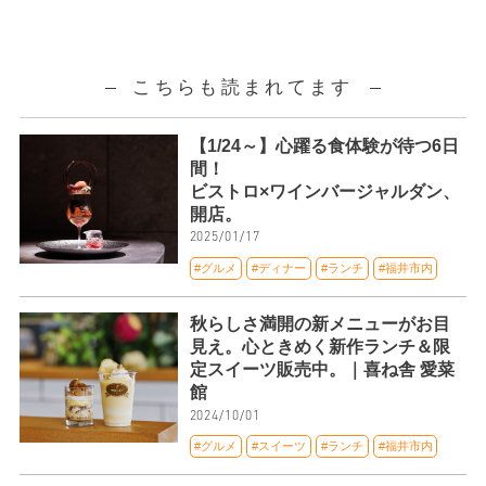
こちらも読まれてます
【1/24～】心躍る食体験が待つ6日
間！
ビストロ×ワインバージャルダン、
開店。
2025/01/17
#グルメ
#ディナー
#ランチ
#福井市内
秋らしさ満開の新メニューがお目
見え。心ときめく新作ランチ＆限
定スイーツ販売中。｜喜ね舎 愛菜
館
2024/10/01
#グルメ
#スイーツ
#ランチ
#福井市内