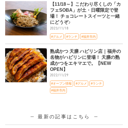
【11/18～】こだわり尽くしの「カ
フェSOBA」が土・日曜限定で登
場！ チョコレートスイーツと一緒
にどうぞ♪
2023/11/18
#グルメ
#ランチ
#福井市内
熟成かつ 天膳 ハピリン店｜福井の
名物がハピリンに登場！ 天膳の熟
成かつをエキマエで。【NEW
OPEN】
2022/11/29
#オープン情報
#グルメ
#ランチ
#福井市内
最新の記事はこちら