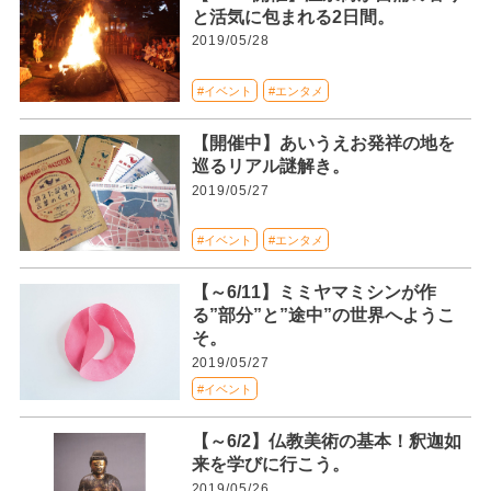
と活気に包まれる2日間。
2019/05/28
#イベント
#エンタメ
【開催中】あいうえお発祥の地を
巡るリアル謎解き。
2019/05/27
#イベント
#エンタメ
【～6/11】ミミヤマミシンが作
る”部分”と”途中”の世界へようこ
そ。
2019/05/27
#イベント
【～6/2】仏教美術の基本！釈迦如
来を学びに行こう。
2019/05/26