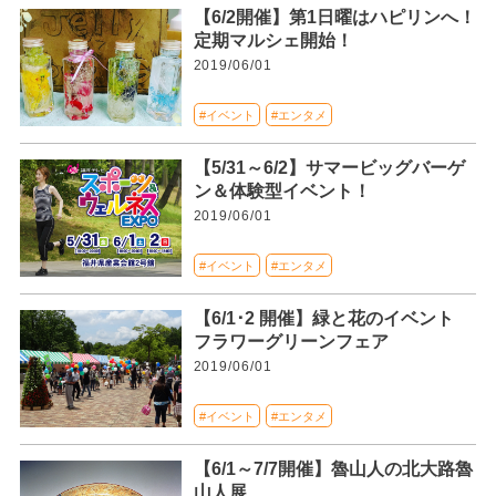
【6/2開催】第1日曜はハピリンへ！
定期マルシェ開始！
2019/06/01
#イベント
#エンタメ
【5/31～6/2】サマービッグバーゲ
ン＆体験型イベント！
2019/06/01
#イベント
#エンタメ
【6/1･2 開催】緑と花のイベント
フラワーグリーンフェア
2019/06/01
#イベント
#エンタメ
【6/1～7/7開催】魯山人の北大路魯
山人展