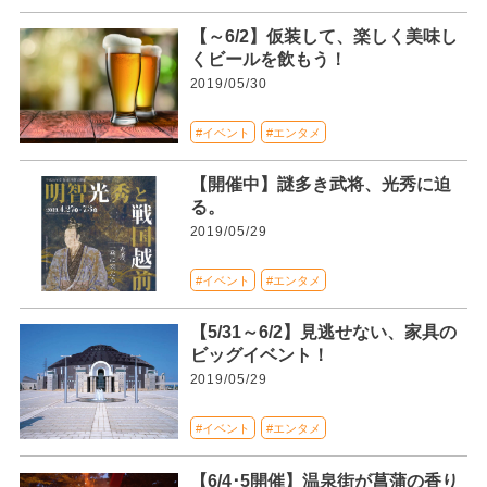
【～6/2】仮装して、楽しく美味し
くビールを飲もう！
2019/05/30
#イベント
#エンタメ
【開催中】謎多き武将、光秀に迫
る。
2019/05/29
#イベント
#エンタメ
【5/31～6/2】見逃せない、家具の
ビッグイベント！
2019/05/29
#イベント
#エンタメ
【6/4･5開催】温泉街が菖蒲の香り