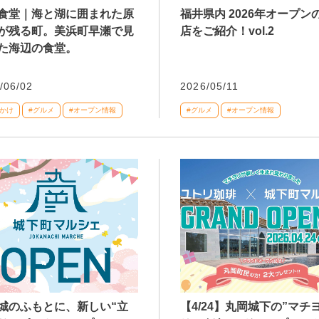
食堂｜海と湖に囲まれた原
福井県内 2026年オープン
が残る町。美浜町早瀬で見
店をご紹介！vol.2
た海辺の食堂。
/06/02
2026/05/11
でかけ
#グルメ
#オープン情報
#グルメ
#オープン情報
城のふもとに、新しい“立
【4/24】丸岡城下の”マチ