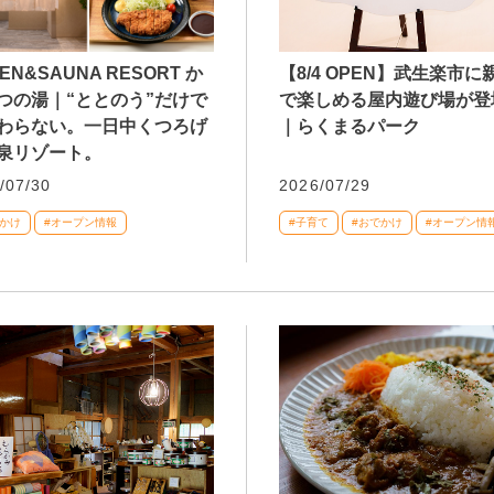
EN&SAUNA RESORT か
【8/4 OPEN】武生楽市に
つの湯｜“ととのう”だけで
で楽しめる屋内遊び場が登
わらない。一日中くつろげ
｜らくまるパーク
泉リゾート。
/07/30
2026/07/29
でかけ
#オープン情報
#子育て
#おでかけ
#オープン情