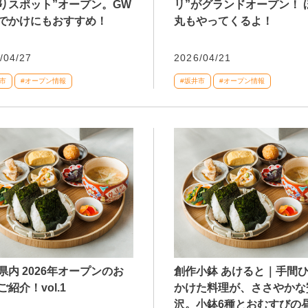
りスポット”オープン。GW
リ”がグランドオープン！ 
でかけにもおすすめ！
丸もやってくるよ！
/04/27
2026/04/21
市
#オープン情報
#坂井市
#オープン情報
県内 2026年オープンのお
創作小鉢 あけると｜手間
紹介！vol.1
かけた料理が、ささやかな
沢。小鉢6種とおむすびの