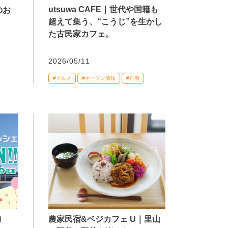
utsuwa CAFE｜世代や国籍も
のお
超えて集う、“こうじ”を生かし
た古民家カフェ。
2026/05/11
#グルメ
#オープン情報
#丹南
農家民宿&ベジカフェ U｜里山
ヨ