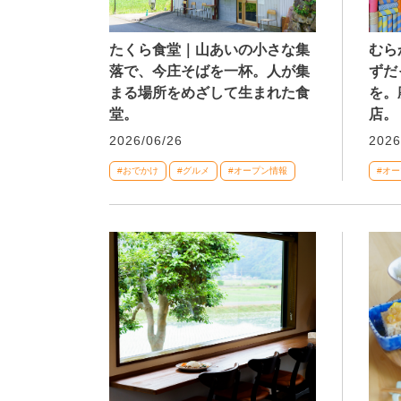
たくら食堂｜山あいの小さな集
むら
落で、今庄そばを一杯。人が集
ずだ
まる場所をめざして生まれた食
を。
堂。
店。
2026/06/26
2026
#おでかけ
#グルメ
#オープン情報
#オ