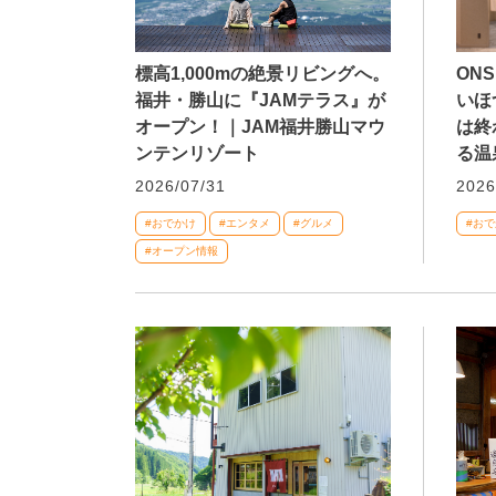
標高1,000mの絶景リビングへ。
ONS
福井・勝山に『JAMテラス』が
いほ
オープン！｜JAM福井勝山マウ
は終
ンテンリゾート
る温
2026/07/31
2026
#おでかけ
#エンタメ
#グルメ
#お
#オープン情報