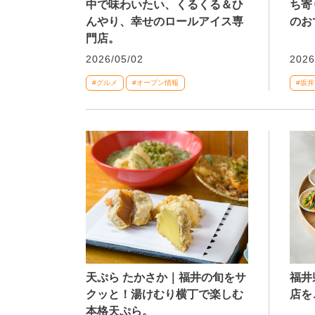
中で味わいたい、くるくる＆ひ
ち寄
んやり、幸せのロールアイス専
のお
門店。
2026/05/02
2026
#グルメ
#オープン情報
#坂井
天ぷら たかさか｜福井の旬をサ
福井
クッと！湯けむり横丁で楽しむ
店をご
本格天ぷら。