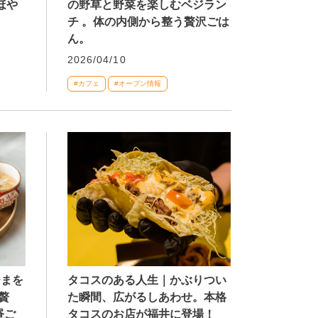
の野草と野菜を楽しむベジラン
ほや
チ 。体の内側から整う贅沢ごは
ん。
2026/04/10
#カフェ
#オープン情報
タコスのある人生｜かぶりつい
ひまを
た瞬間、広がるしあわせ。本格
贅
タコスのお店が福井に登場！
昼ご