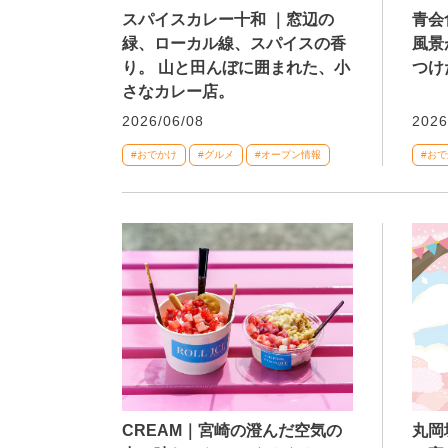
スパイスカレー十和 ｜窓辺の
青会
緑、ローカル線、スパイスの香
風景
り。 山と田んぼに囲まれた、小
つけ
さなカレー店。
2026/06/08
2026
#おでかけ
#グルメ
#オープン情報
#お
CREAM｜宮崎の澄んだ空気の
丸岡