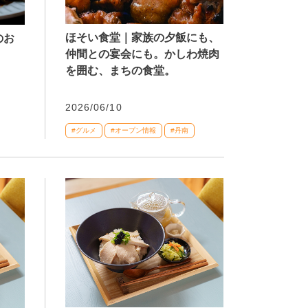
ほそい食堂｜家族の夕飯にも、
のお
仲間との宴会にも。かしわ焼肉
を囲む、まちの食堂。
2026/06/10
#グルメ
#オープン情報
#丹南