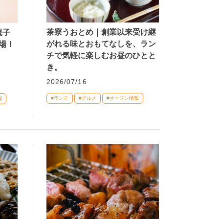
茶寮うおとめ｜創業以来受け継
親子
がれる味とおもてなしを、ラン
場！
チで気軽に楽しむお昼のひとと
き。
2026/07/16
#ランチ
#グルメ
#オープン情報
報