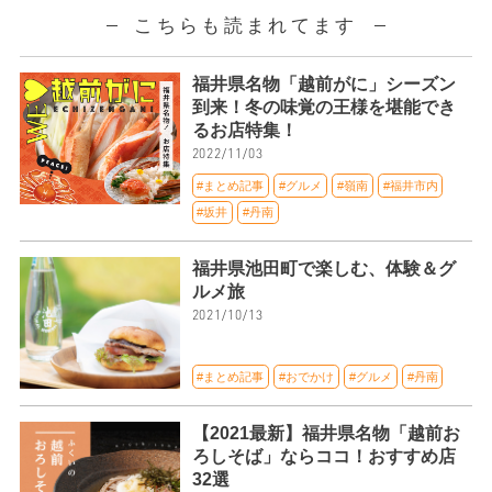
こちらも読まれてます
福井県名物「越前がに」シーズン
到来！冬の味覚の王様を堪能でき
るお店特集！
2022/11/03
#まとめ記事
#グルメ
#嶺南
#福井市内
#坂井
#丹南
福井県池田町で楽しむ、体験＆グ
ルメ旅
2021/10/13
#まとめ記事
#おでかけ
#グルメ
#丹南
【2021最新】福井県名物「越前お
ろしそば」ならココ！おすすめ店
32選