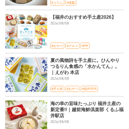
#コラム
#連載
【福井のおすすめ手土産2026】
2026/08/08
#おやつ
#グルメ
#PR
夏の風物詩を手土産に。ひんやり
つるりん食感の「水かんてん」。
｜えがわ 本店
2026/08/08
#手土産
#おやつ
#福井市内
海の幸の旨味たっぷり 福井土産の
新定番!!｜越前海鮮倶楽部 くるふ福
井駅店
2026/08/08