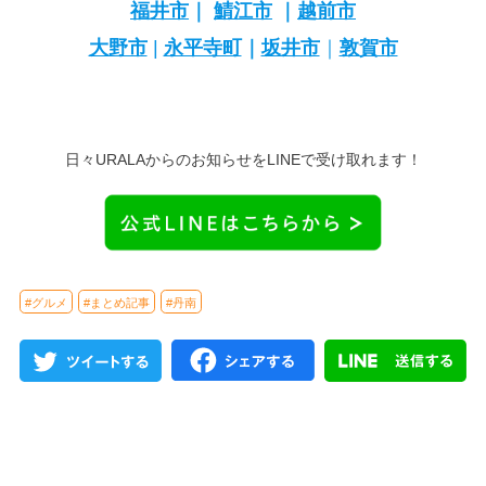
福井市
｜
鯖江市
｜
越前市
大野市
|
永平寺町
｜
坂井市
｜
敦賀市
日々URALAからのお知らせをLINEで受け取れます！
#グルメ
#まとめ記事
#丹南