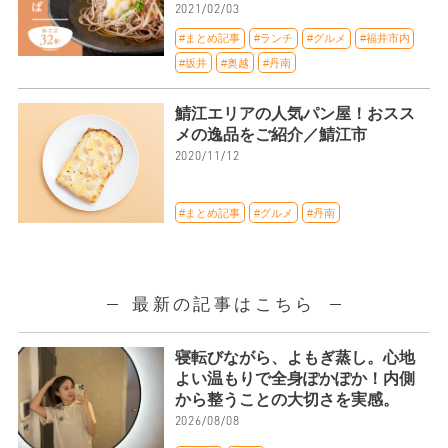
2021/02/03
#まとめ記事
#ランチ
#グルメ
#福井市内
#坂井
#奥越
#丹南
鯖江エリアの人気パン屋！おスス
メの逸品をご紹介／鯖江市
2020/11/12
#まとめ記事
#グルメ
#丹南
最新の記事はこちら
寝転びながら、よもぎ蒸し。心地
よい温もりで全身ぽかぽか！内側
から整うことの大切さを実感。
2026/08/08