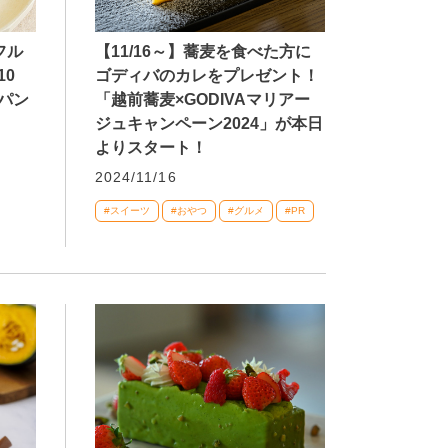
【11/16～】蕎麦を食べた方に
フル
ゴディバのカレをプレゼント！
10
「越前蕎麦×GODIVAマリアー
パン
ジュキャンペーン2024」が本日
よりスタート！
2024/11/16
#スイーツ
#おやつ
#グルメ
#PR