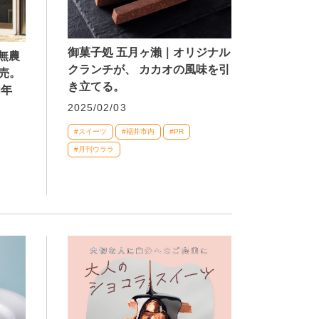
御菓子処 五月ヶ瀨｜オリジナル
や無農
クランチが、 カカオの風味を引
売。
き立てる。
周年
2025/02/03
#スイーツ
#福井市内
#PR
#月刊ウララ