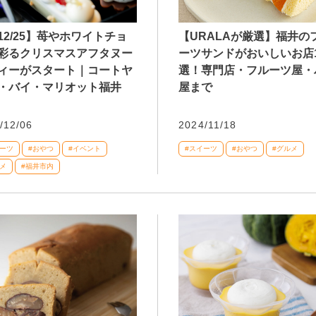
12/25】苺やホワイトチョ
【URALAが厳選】福井の
彩るクリスマスアフタヌー
ーツサンドがおいしいお店
ィーがスタート｜コートヤ
選！専門店・フルーツ屋・
・バイ・マリオット福井
屋まで
/12/06
2024/11/18
イーツ
#おやつ
#イベント
#スイーツ
#おやつ
#グルメ
メ
#福井市内