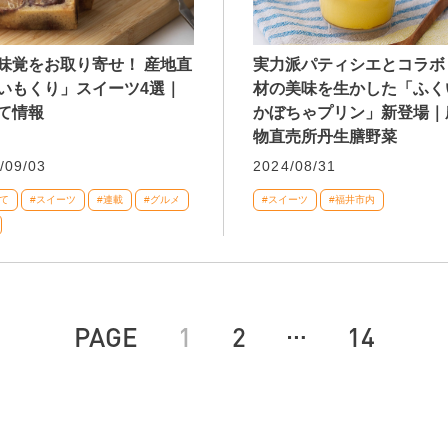
味覚をお取り寄せ！ 産地直
実力派パティシエとコラボ
いもくり」スイーツ4選｜
材の美味を生かした「ふく
て情報
かぼちゃプリン」新登場｜
物直売所丹生膳野菜
/09/03
2024/08/31
て
#スイーツ
#連載
#グルメ
#スイーツ
#福井市内
…
PAGE
1
2
14