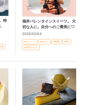
。特
福井バレンタインスイーツ。 大
ニ
切な人に。自分へのご褒美に♡
2025/02/03
#スイーツ
#おやつ
#特集
#PR
#PR
#月刊ウララ