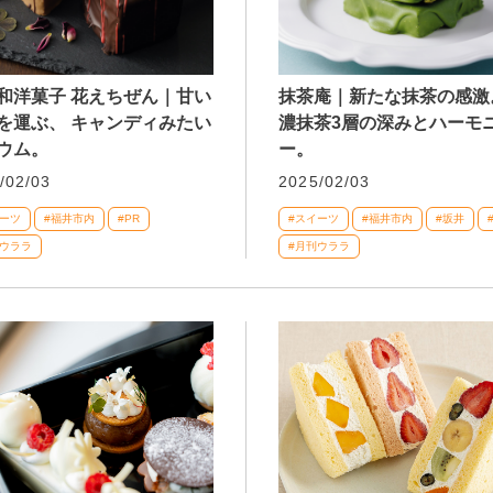
和洋菓子 花えちぜん｜甘い
抹茶庵｜新たな抹茶の感激
を運ぶ、 キャンディみたい
濃抹茶3層の深みとハーモ
ウム。
ー。
/02/03
2025/02/03
イーツ
#福井市内
#PR
#スイーツ
#福井市内
#坂井
刊ウララ
#月刊ウララ