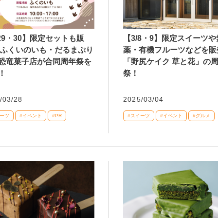
/29・30】限定セットも販
【3/8・9】限定スイーツ
 ふくいのいも・だるまぷり
薬・有機フルーツなどを販
恐竜菓子店が合同周年祭を
「野尻ケイク 草と花」の
！
祭！
/03/28
2025/03/04
イーツ
#イベント
#PR
#スイーツ
#イベント
#グルメ