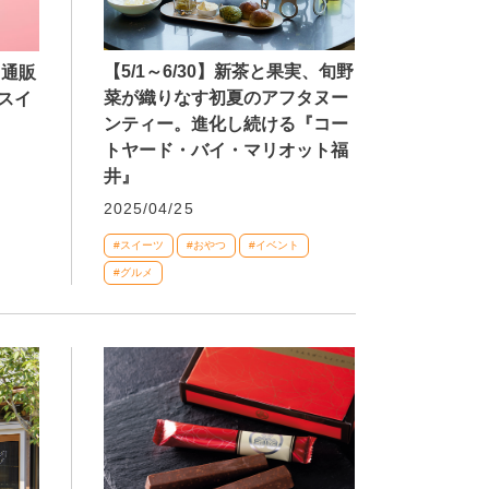
【5/1～6/30】新茶と果実、旬野
ト通販
菜が織りなす初夏のアフタヌー
スイ
ンティー。進化し続ける『コー
トヤード・バイ・マリオット福
井』
2025/04/25
#スイーツ
#おやつ
#イベント
#グルメ