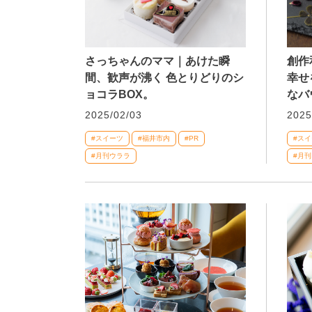
さっちゃんのママ｜あけた瞬
創作
間、歓声が沸く 色とりどりのシ
幸せ
ョコラBOX。
なバ
2025/02/03
2025
#スイーツ
#福井市内
#PR
#ス
#月刊ウララ
#月