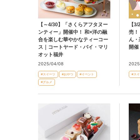
【～4/30】「さくらアフタヌー
【3
ンティー」開催中！ 和×洋の融
売！
合を楽しむ華やかなティーコー
ん・
ス｜コートヤード・バイ・マリ
開催
オット福井
2025/04/08
2025
#スイーツ
#おやつ
#イベント
#ス
#グルメ