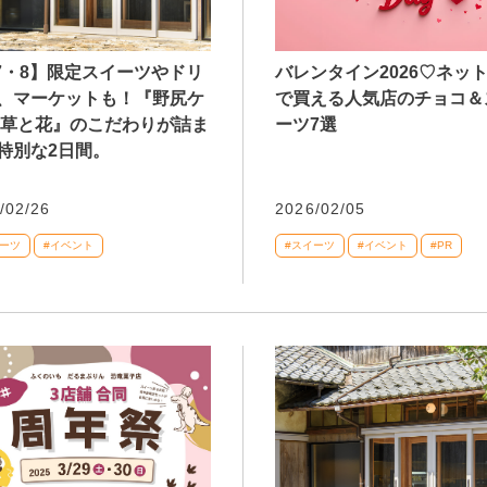
/7・8】限定スイーツやドリ
バレンタイン2026♡ネッ
、マーケットも！『野尻ケ
で買える人気店のチョコ＆
 草と花』のこだわりが詰ま
ーツ7選
特別な2日間。
/02/26
2026/02/05
イーツ
#イベント
#スイーツ
#イベント
#PR