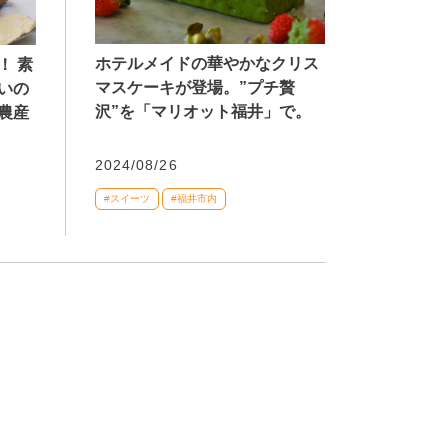
ホテルメイドの華やかなクリス
！ 素
マスケーキが登場。”プチ贅
いの
沢”を「マリオット福井」で。
農産
2024/08/26
#スイーツ
#福井市内