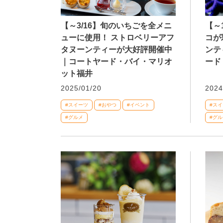
【～3/16】旬のいちごを全メニ
【～
ューに使用！ ストロベリーアフ
コが
タヌーンティーが大好評開催中
ンテ
｜コートヤード・バイ・マリオ
ード
ット福井
2025/01/20
2024
#スイーツ
#おやつ
#イベント
#ス
#グルメ
#グル