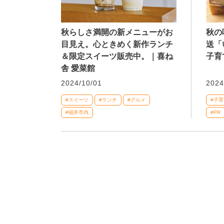
秋らしさ満開の新メニューがお
秋の
目見え。心ときめく新作ランチ
送「
＆限定スイーツ販売中。｜喜ね
子育
舎 愛菜館
2024/10/01
2024
#スイーツ
#ランチ
#グルメ
#子育
#福井市内
#PR