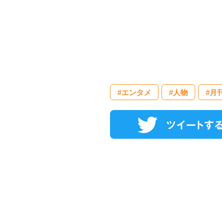
#エンタメ
#人物
#月