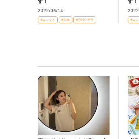
す！
す！
2022/06/14
2022
#エンタメ
#人物
#月刊ウララ
#エ