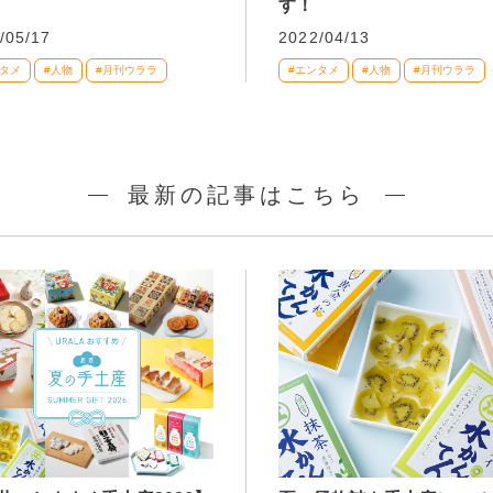
す！
/05/17
2022/04/13
ンタメ
#人物
#月刊ウララ
#エンタメ
#人物
#月刊ウララ
最新の記事はこちら