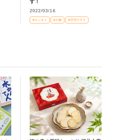
す！
2022/03/16
#エンタメ
#人物
#月刊ウララ