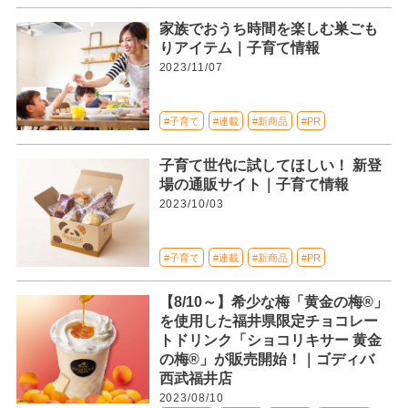
家族でおうち時間を楽しむ巣ごも
りアイテム｜子育て情報
2023/11/07
#子育て
#連載
#新商品
#PR
子育て世代に試してほしい！ 新登
場の通販サイト｜子育て情報
2023/10/03
#子育て
#連載
#新商品
#PR
【8/10～】希少な梅「黄金の梅®」
を使用した福井県限定チョコレー
トドリンク「ショコリキサー 黄金
の梅®」が販売開始！｜ゴディバ
西武福井店
2023/08/10