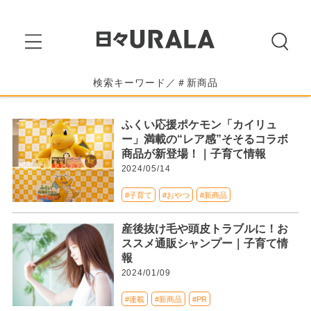
検索キーワード／＃新商品
ふくい応援ポケモン「カイリュ
ー」満載の“レア感”そそるコラボ
商品が新登場！｜子育て情報
2024/05/14
#子育て
#おやつ
#新商品
産後抜け毛や頭皮トラブルに！お
ススメ通販シャンプー｜子育て情
報
2024/01/09
#連載
#新商品
#PR