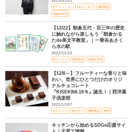
2023/01/01
#ファッション
#エンタメ
#新商品
#福井市内
【12/22】朝倉五代・百三年の歴史
に触れながら楽しもう「朝倉かる
たde美文字教室」｜一乗谷あさく
ら水の駅
2022/12/15
#イベント
#新商品
#福井市内
【12/8～】フルーティーな香りと味
わい、世界にひとつだけのオリジ
ナルチョコレート
『KISEKI66.16％』誕生！｜西洋菓
子倶楽部
2022/12/07
#スイーツ
#おやつ
#新商品
#PR
キッチンから始めるSDGs応援サイ
ト｜子育て情報