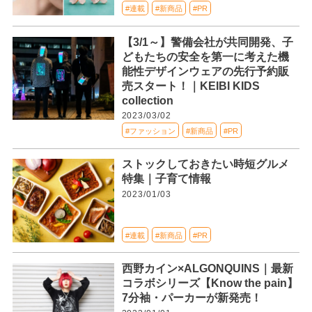
#連載
#新商品
#PR
【3/1～】警備会社が共同開発、子
どもたちの安全を第一に考えた機
能性デザインウェアの先行予約販
売スタート！｜KEIBI KIDS
collection
2023/03/02
#ファッション
#新商品
#PR
ストックしておきたい時短グルメ
特集｜子育て情報
2023/01/03
#連載
#新商品
#PR
西野カイン×ALGONQUINS｜最新
コラボシリーズ【Know the pain】
7分袖・パーカーが新発売！