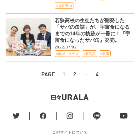
#福井市内
若狭高校の生徒たちが開発した
「サバの缶詰」が、宇宙食になる
までの14年の軌跡が一冊に！『宇
宙食になったサバ缶』発売。
2022/07/02
#地域ニュース
#新商品
#嶺南
…
PAGE
1
2
4
このサイトについて