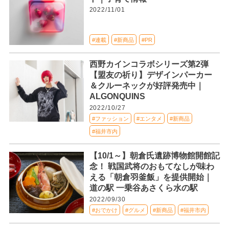
2022/11/01
#連載
#新商品
#PR
西野カインコラボシリーズ第2弾
【盟友の祈り】デザインパーカー
＆クルーネックが好評発売中｜
ALGONQUINS
2022/10/27
#ファッション
#エンタメ
#新商品
#福井市内
【10/1～】朝倉氏遺跡博物館開館記
念！ 戦国武将のおもてなしが味わ
える「朝倉羽釜飯」を提供開始｜
道の駅 一乗谷あさくら水の駅
2022/09/30
#おでかけ
#グルメ
#新商品
#福井市内