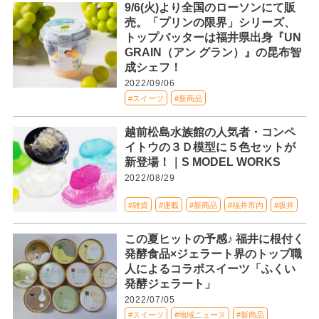
9/6(火)より全国のローソンにて販
売。「プリンの限界」シリーズ、
トップバッターは福井県出身『UN
GRAIN（アン グラン）』の昆布智
成シェフ！
2022/09/06
#スイーツ
#新商品
越前松島水族館の人気者・コンペ
イトウの３Ｄ模型に５色セットが
新登場！｜S MODEL WORKS
2022/08/29
#雑貨
#連載
#新商品
#福井市内
#坂井
この夏ヒットの予感♪ 福井に根付く
発酵食品×ジェラート界のトップ職
人によるコラボスイーツ「ふくい
発酵ジェラート」
2022/07/05
#スイーツ
#地域ニュース
#新商品