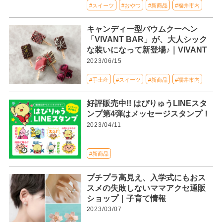
#スイーツ
#おやつ
#新商品
#福井市内
キャンディー型バウムクーヘン
「VIVANT BAR」が、大人シック
な装いになって新登場♪｜VIVANT
2023/06/15
#手土産
#スイーツ
#新商品
#福井市内
好評販売中!! はぴりゅうLINEスタ
ンプ第4弾はメッセージスタンプ！
2023/04/11
#新商品
プチプラ高見え、入学式にもおス
スメの失敗しないママアクセ通販
ショップ｜子育て情報
2023/03/07