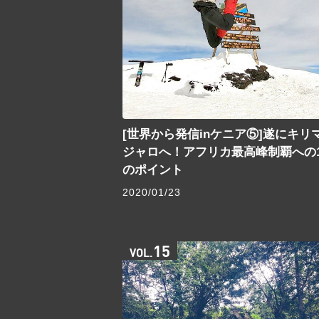
[世界から発信inケニア⑤]遂にキリ
ジャロへ！アフリカ最高峰制覇への1
のポイント
2020/01/23
15
VOL.