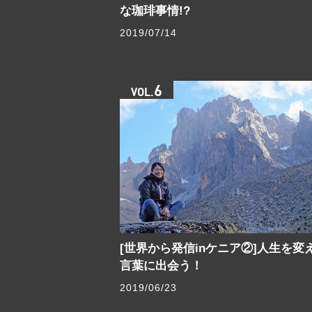
な珈琲事情!?
2019/07/14
6
VOL.
[世界から発信inケニア②]人生を変
言葉に出会う！
2019/06/23