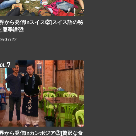
世界から発信inスイス②]スイス語の秘
と夏季講習!
9/07/22
7
OL.
世界から発信inカンボジア③]贅沢な食