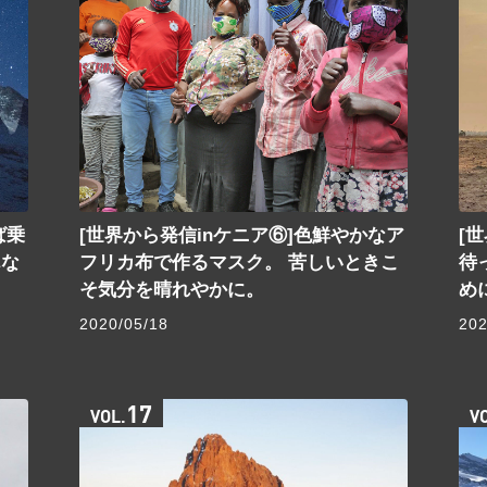
ば乗
[世界から発信inケニア⑥]色鮮やかなア
[
んな
フリカ布で作るマスク。 苦しいときこ
待
そ気分を晴れやかに。
め
2020/05/18
202
17
VOL.
V