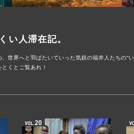
ふくい人滞在記。
、世界へと羽ばたいていった気鋭の福井人たちの"い
をとくとご覧あれ！
20
VOL.
V