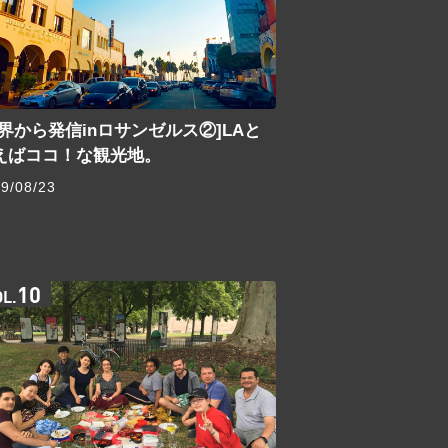
世界から発信inロサンゼルス②]LAと
えばココ！な観光地。
9/08/23
10
OL.