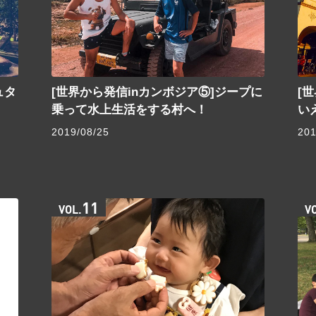
ュタ
[世界から発信inカンボジア⑤]ジープに
[
乗って水上生活をする村へ！
い
2019/08/25
201
11
VOL.
V