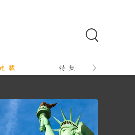
連 載
特 集