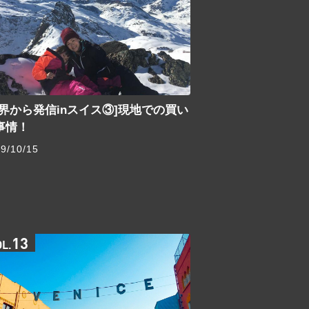
世界から発信inスイス③]現地での買い
事情！
9/10/15
13
OL.