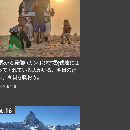
世界から発信inカンボジア⑦]僕達には
ってくれている人がいる。明日のた
に、今日を戦おう。
0/05/16
16
OL.