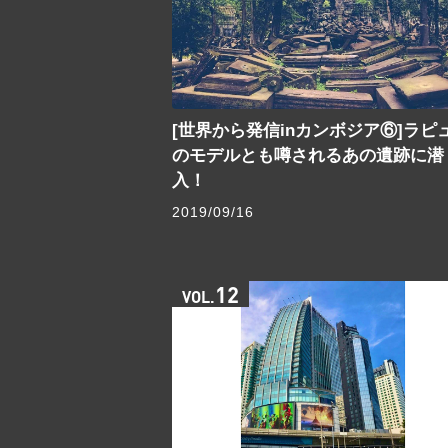
[世界から発信inカンボジア⑥]ラピ
のモデルとも噂されるあの遺跡に潜
入！
2019/09/16
12
VOL.